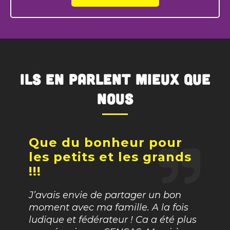
Ils en parlent mieux que
nous
Que du bonheur pour
Sens
les petits et les grands
 choc,
Cette 
!!!
rmés.
et on 
c’est
Nous é
J’avais envie de partager un bon
is ou
mes pa
moment avec ma famille. A la fois
sûr de
marré 
ludique et fédérateur ! Ca a été plus
Merci
Notre 