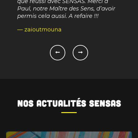
que réussi avec SENSAS. Merci à
top, mo
Paul, notre Maître des Sens, d’avoir
permis cela aussi. A refaire !!!
— seb
— zaioutmouna
Nos actualités SENSAS